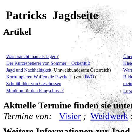
Patricks Jagdseite
Artikel
Was braucht man als Jäger
?
Über
Der Kurzrepetierer von Sommer + Ockenfuß
Klei
Jagd und Nachhaltigkeit
(Umweltbundesamt Österreich)
Warm
Korrumpieren Waffen die Psyche
?
(vom
IWÖ
)
Bild
Schnittbilder von Geschossen
mein
Munition für den Fangschuss ?
Lup
Aktuelle Termine finden sie unte
Termine von:
Visier
;
Weidwerk
Weitere Informationen zur Jagd 